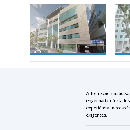
A formação multidisc
engenharia ofertado
experiência necess
exigentes.